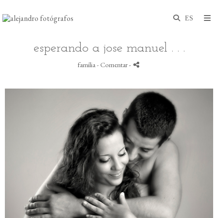
esperando a jose manuel . . .
familia
- Comentar
-