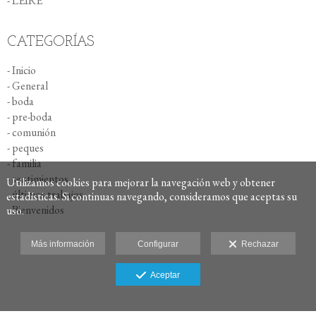
- LEIRE
CATEGORÍAS
- Inicio
- General
- boda
- pre-boda
- comunión
- peques
- familia
- sentimientos
Utilizamos cookies para mejorar la navegación web y obtener
- últimos trabajos
estadísticas. Si continuas navegando, consideramos que aceptas su
- Bienvenidos
uso.
Más información
Configurar
Rechazar
Aceptar